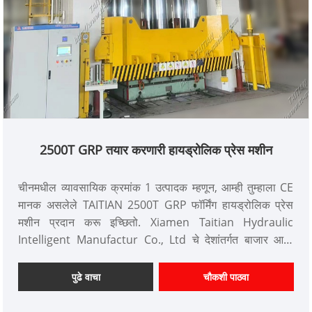
2500T GRP तयार करणारी हायड्रोलिक प्रेस मशीन
चीनमधील व्यावसायिक क्रमांक 1 उत्पादक म्हणून, आम्ही तुम्हाला CE
मानक असलेले TAITIAN 2500T GRP फॉर्मिंग हायड्रोलिक प्रेस
मशीन प्रदान करू इच्छितो. Xiamen Taitian Hydraulic
Intelligent Manufactur Co., Ltd चे देशांतर्गत बाजार आणि
परदेशी बाजारपेठेतील ग्राहक आहेत.
आयटम क्रमांक: TT-LM2500T
पुढे वाचा
चौकशी पाठवा
पेमेंट: T/T, L/C
उत्पादन मूळ: चीन