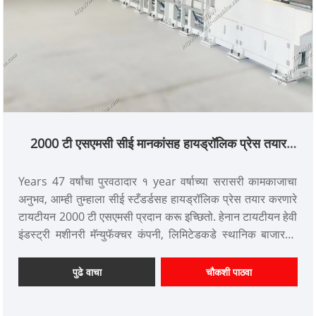
2000 टी एसएमसी सीई मानकांसह हायड्रॉलिक प्रेस तयार
करीत आहे
Years 47 वर्षांचा पुरवठादार १ year वर्षाच्या सरासरी कामकाजाचा
अनुभव, आम्ही तुम्हाला सीई स्टँडर्डसह हायड्रॉलिक प्रेस तयार करणारे
टायटीयन 2000 टी एसएमसी प्रदान करू इच्छितो. हेनान टायटीयन हेवी
इंडस्ट्री मशीनरी मॅन्युफॅक्चर कंपनी, लिमिटेडकडे स्थानिक बाजारपेठ
आणि परदेशी बाजारपेठ ग्राहक आहेत.
आयटम क्रमांक: टीटी-एलएम 2000 टी
पुढे वाचा
चौकशी पाठवा
देय: टी/टी, एल/सी
उत्पादन मूळ: चीन