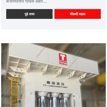
बाजारपेठेतील ग्राहक आहेत.
आयटम क्रमांक: TT-LM800T
पेमेंट: T/T, L/C
पुढे वाचा
चौकशी पाठवा
उत्पादन मूळ: चीन
रंग: ग्राहकाच्या गरजेनुसार
शिपिंग पोर्ट: किंगदाओ, शांघाय
किमान ऑर्डर: 1 सेट
लीड वेळ: 4-5 महिने