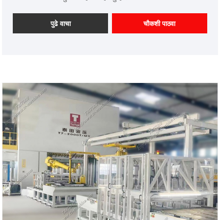
ऑटोमोटिव्ह फॉर्मिंग हायड्रोलिक प्रेस प्रदान करण्यास तयार आहोत जे
CE मानकांची पूर्तता करते. Xiamen Taitian Machinery
पुढे वाचा
चौकशी पाठवा
Manufacturing Co., Ltd. चे देशांतर्गत बाजार आणि परदेशात
ग्राहक आहेत.
आयटम क्रमांक: TT-LM3000T
पेमेंट: T/T, L/C
उत्पादन मूळ: चीन
रंग: ग्राहकाच्या गरजेनुसार
शिपिंग पोर्ट: झियामेन
किमान ऑर्डर: 1 सेट
लीड वेळ: 4 महिने