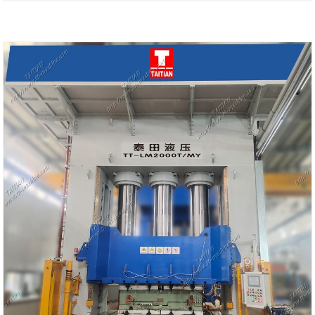
रंग: ग्राहकांच्या आवश्यकतेनुसार
शिपिंग बंदर: झियामेन, फुझियान प्रांत
किमान ऑर्डर: 1 सेट
लीड वेळ: 4 महिने