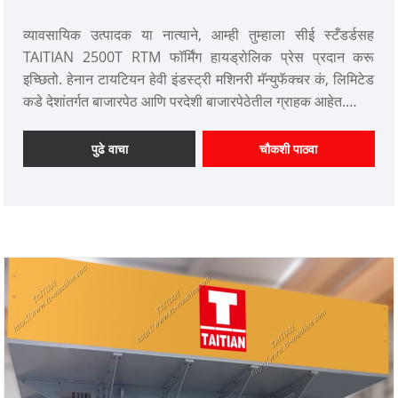
व्यावसायिक उत्पादक या नात्याने, आम्ही तुम्हाला सीई स्टँडर्डसह
TAITIAN 2500T RTM फॉर्मिंग हायड्रोलिक प्रेस प्रदान करू
इच्छितो. हेनान टायटियन हेवी इंडस्ट्री मशिनरी मॅन्युफॅक्चर कं, लिमिटेड
कडे देशांतर्गत बाजारपेठ आणि परदेशी बाजारपेठेतील ग्राहक आहेत.
आयटम क्रमांक: TT-LM2500T
पेमेंट: T/T, L/C
पुढे वाचा
चौकशी पाठवा
उत्पादन मूळ: चीन
रंग: ग्राहकाच्या गरजेनुसार
शिपिंग पोर्ट: किंगदाओ, शांघाय
किमान ऑर्डर: 1 सेट
लीड वेळ: 4-5 महिने