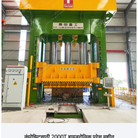
उच्च अचूकता समांतरता चार-कोपरा समतल प्रणाली रोलिंग शटर
कंपोझिटसाठी 2000T हायड्रोलिक प्रेस मशीन