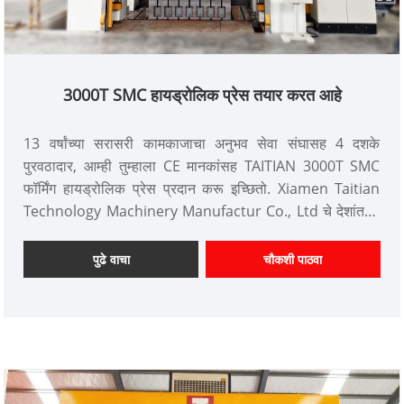
3000T SMC हायड्रोलिक प्रेस तयार करत आहे
13 वर्षांच्या सरासरी कामकाजाचा अनुभव सेवा संघासह 4 दशके
पुरवठादार, आम्ही तुम्हाला CE मानकांसह TAITIAN 3000T SMC
फॉर्मिंग हायड्रोलिक प्रेस प्रदान करू इच्छितो. Xiamen Taitian
Technology Machinery Manufactur Co., Ltd चे देशांतर्गत
बाजार आणि परदेशी बाजारपेठेतील ग्राहक आहेत.
आयटम क्रमांक: TT-LM3000
पुढे वाचा
चौकशी पाठवा
पेमेंट: T/T, L/C
उत्पादन मूळ: चीन
रंग: ग्राहकाच्या गरजेनुसार
शिपिंग पोर्ट: झियामेन
किमान ऑर्डर: 1 सेट
लीड टाइम: 3 महिने