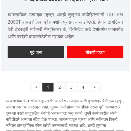
व्यावसायिक उत्पादक म्हणून, आम्ही तुम्हाला कंपोझिटसाठी TAITIAN
2000T हायड्रोलिक प्रेस मशीन प्रदान करू इच्छितो. हेनान टायटियन
हेवी इंडस्ट्री मशिनरी मॅन्युफॅक्चर कं, लिमिटेड कडे देशांतर्गत बाजारपेठ
आणि परदेशी बाजारपेठेतील ग्राहक आहेत.
आयटम क्रमांक: TT-LM2000T
पेमेंट: T/T, L/C
पुढे वाचा
चौकशी पाठवा
उत्पादन मूळ: चीन
रंग: ग्राहकाच्या गरजेनुसार
शिपिंग पोर्ट: किंगदाओ, शांघाय
किमान ऑर्डर: 1 सेट
<
1
2
3
4
>
लीड वेळ: 4-5 महिने
व्यावसायिक चीन संमिश्र हायड्रॉलिक प्रेस उत्पादक आणि पुरवठादारांपैकी एक म्हणून,
आमचा स्वतःचा कारखाना आहे. तुमच्या प्रदेशाच्या वास्तविक गरजा पूर्ण करण्यासाठी
तुम्हाला काही सानुकूलित सेवांची आवश्यकता असू शकते, तुम्ही वेबपेजवरील संपर्क
माहितीद्वारे आम्हाला संदेश देऊ शकता. आमच्याकडून प्रगत आणि नवीनतम विक्री
संमिश्र हायड्रॉलिक प्रेस खरेदी करण्यासाठी स्वागत आहे. आम्ही तुम्हाला