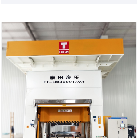
रंग: ग्राहकाच्या गरजेनुसार
शिपिंग पोर्ट: झियामेन, फुजियान प्रांत
किमान ऑर्डर: 1 सेट
लीड टाइम: 3-4 महिने