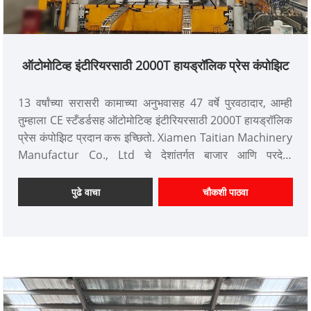
ऑटोमोटिव्ह इंटीरियरसाठी 2000T हायड्रॉलिक प्रेस कंपोझिट
13 वर्षांच्या सरासरी कामाच्या अनुभवासह 47 वर्षे पुरवठादार, आम्ही
तुम्हाला CE स्टँडर्डसह ऑटोमोटिव्ह इंटीरियरसाठी 2000T हायड्रॉलिक
प्रेस कंपोझिट प्रदान करू इच्छितो. Xiamen Taitian Machinery
Manufactur Co., Ltd चे देशांतर्गत बाजार आणि परदेशी
बाजारपेठेतील ग्राहक आहेत.
आयटम क्रमांक: TT-LM2500T
पुढे वाचा
चौकशी पाठवा
पेमेंट: T/T, L/C
उत्पादन मूळ: चीन
रंग: ग्राहकाच्या गरजेनुसार
शिपिंग पोर्ट: झियामेन
किमान ऑर्डर: 1 सेट
लीड वेळ: 3-4 महिने