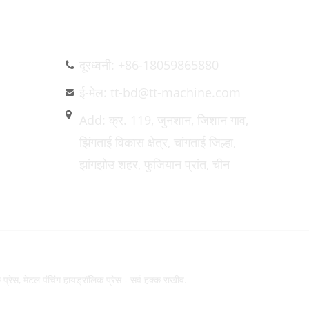
आमच्याशी संपर्क साधा
दूरध्वनी: +86-18059865880
ई-मेल: tt-bd@tt-machine.com
Add: क्र. 119, जुनशान, जिशान गाव,
झिंगताई विकास क्षेत्र, चांगताई जिल्हा,
झांगझोउ शहर, फुजियान प्रांत, चीन
मेटल पंचिंग हायड्रॉलिक प्रेस - सर्व हक्क राखीव.