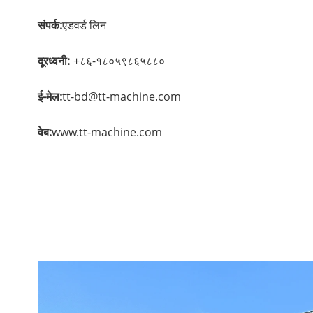
संपर्क:
एडवर्ड लिन
दूरध्वनी:
+८६-१८०५९८६५८८०
ई-मेल:
tt-bd@tt-machine.com
वेब:
www.tt-machine.com