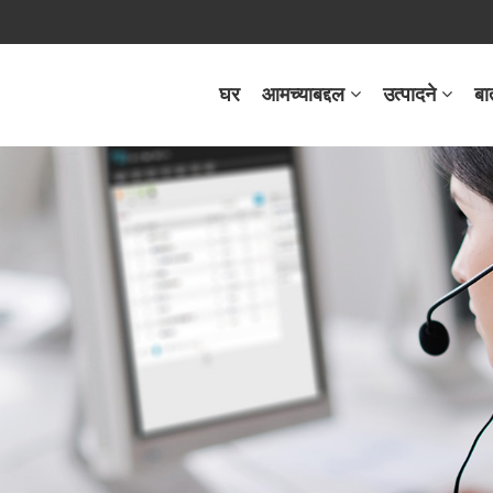
घर
आमच्याबद्दल
उत्पादने
बा