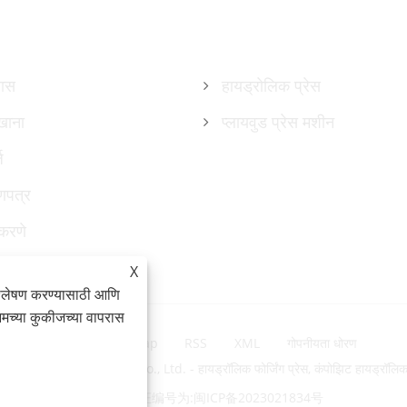
उत्पादने
हास
हायड्रोलिक प्रेस
खाना
प्लायवुड प्रेस मशीन
ज
णपत्र
करणे
X
िश्लेषण करण्यासाठी आणि
आमच्या कुकीजच्या वापरास
Links
Sitemap
RSS
XML
गोपनीयता धोरण
nology Group Co., Ltd. - हायड्रॉलिक फोर्जिंग प्रेस, कंपोझिट हायड्रॉलिक प्रेस, 
备案/许可证编号为:
闽ICP备2023021834号